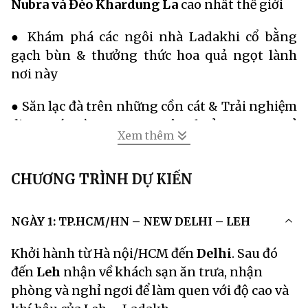
Nubra và
Đèo Khardung La
cao nhất thế giới
● Khám phá các ngôi nhà Ladakhi cổ bằng
gạch bùn & thưởng thức hoa quả ngọt lành
nơi này
● Săn lạc đà trên những cồn cát & Trải nghiệm
đi xe máy vùng cao nguyên thưởng ngoạn vẻ
Xem thêm
đẹp hùng vĩ nguyên sơ
CHƯƠNG TRÌNH DỰ KIẾN
NGÀY 1: TP.HCM/HN – NEW DELHI – LEH
Khởi hành từ Hà nội/HCM đến
Delhi
. Sau đó
đến
Leh
nhận về khách sạn ăn trưa, nhận
phòng và nghỉ ngơi để làm quen với độ cao và