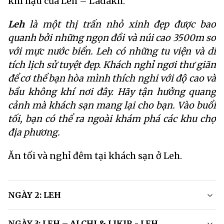
khí hậu của Leh – Ladakh.
Leh
là một thị trấn nhỏ xinh đẹp được bao
quanh bởi những ngọn đồi và núi cao 3500m so
với mực nước biển. Leh có những tu viện và di
tích lịch sử tuyệt đẹp. Khách nghỉ ngơi thư giãn
để cơ thể bạn hòa mình thích nghi với độ cao và
bầu không khí nơi đây. Hãy tận hưởng quang
cảnh mà khách sạn mang lại cho bạn. Vào buổi
tối, bạn có thể ra ngoài khám phá các khu chợ
địa phương.
Ăn tối và nghỉ đêm tại khách sạn ở Leh.
NGÀY 2: LEH
NGÀY 3: LEH – ALCHI & LIKIR - LEH