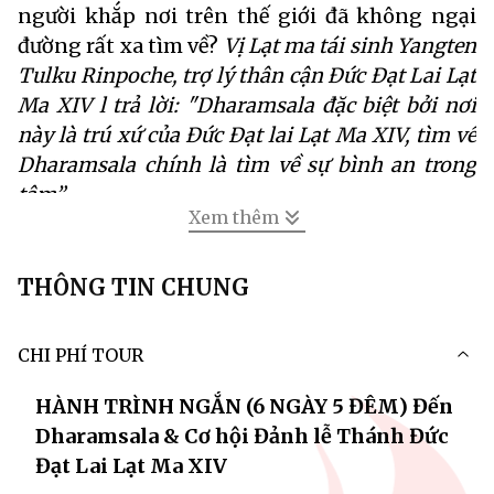
người khắp nơi trên thế giới đã không ngại
đường rất xa tìm về?
Vị Lạt ma tái sinh Yangten
Tulku Rinpoche, trợ lý thân cận Đức Đạt Lai Lạt
Ma XIV l trả lời: "Dharamsala đặc biệt bởi nơi
này là trú xứ của Đức Đạt lai Lạt Ma XIV, tìm về
Dharamsala chính là tìm về sự bình an trong
tâm”.
Xem thêm
Được sự khích lệ của Đạo sư, từ nhiều năm qua
Kamala phối hợp cùng Công ty Du lịch Người
THÔNG TIN CHUNG
Sài Gòn tiếp tục tổ chức Hành trình đặc biệt
đến Bồ Đề Đạo Tràng linh thiêng &
CHI PHÍ TOUR
Dharamsala - Trú xứ Thánh Đức Đạt Lai Lạt
Ma XIV.
HÀNH TRÌNH NGẮN (6 NGÀY 5 ĐÊM) Đến
Dharamsala & Cơ hội Đảnh lễ Thánh Đức
Đạt Lai Lạt Ma XIV