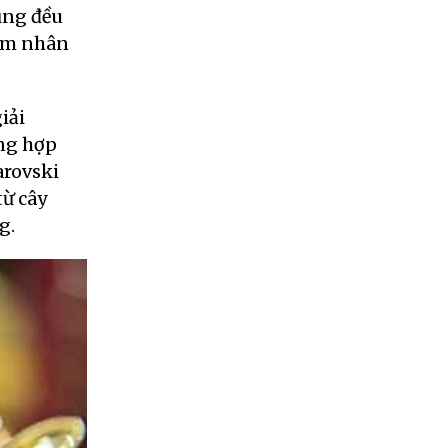
ũng đều
tim nhân
iải
ổng hợp
arovski
từ cây
g.