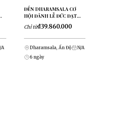
ĐẾN DHARAMSALA CƠ
HỘI ĐẢNH LỄ ĐỨC ĐẠT
V
LAI LẠT MA XIV, ẤN ĐỘ
₫39.860.000
Chỉ từ
/A
Dharamsala, Ấn Độ
N/A
6
ngày