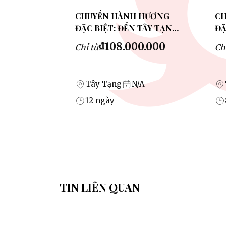
CHUYẾN HÀNH HƯƠNG
CH
ĐẶC BIỆT: ĐẾN TÂY TẠNG
ĐẶ
KORA NÚI THIÊNG
VÙ
₫108.000.000
Chỉ từ
Ch
KAILASH 2026
20
Tây Tạng
N/A
12
ngày
TIN LIÊN QUAN