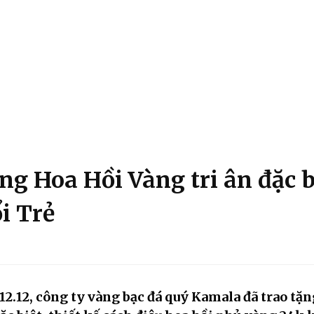
g Hoa Hồi Vàng tri ân đặc b
i Trẻ
.12, công ty vàng bạc đá quý Kamala đã trao tặn