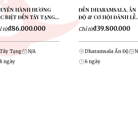
UYẾN HÀNH HƯƠNG
ĐẾN DHARAMSALA, ẤN
C BIỆT ĐẾN TÂY TẠNG
ĐỘ & CƠ HỘI ĐẢNH LỄ
NG ĐẤT CHƯ THIÊN
ĐỨC ĐẠT LAI LẠT MA XI
₫86.000.000
₫39.800.000
ỉ từ
Chỉ từ
26
Tây Tạng
N/A
Dharamsala Ấn Độ
N
8
ngày
6
ngày