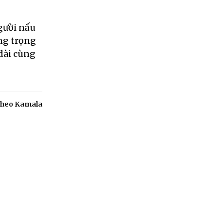
gười nấu
ang trọng
dài cùng
heo Kamala