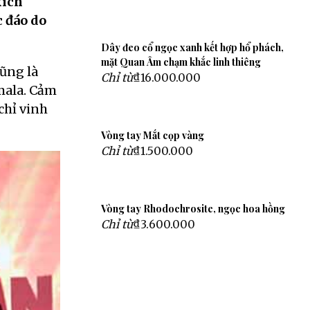
kích
c đáo do
Dây đeo cổ ngọc xanh kết hợp hổ phách,
mặt Quan Âm chạm khắc linh thiêng
cũng là
Chỉ từ
₫16.000.000
mala. Cảm
chỉ vinh
Vòng tay Mắt cọp vàng
Chỉ từ
₫1.500.000
Vòng tay Rhodochrosite, ngọc hoa hồng
Chỉ từ
₫3.600.000