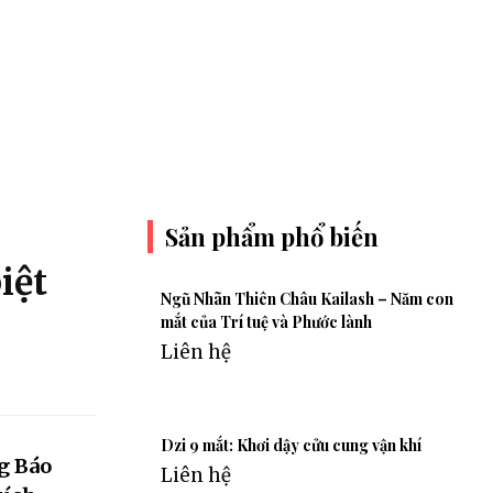
Sản phẩm phổ biến
iệt
Ngũ Nhãn Thiên Châu Kailash – Năm con
mắt của Trí tuệ và Phước lành
Liên hệ
Dzi 9 mắt: Khơi dậy cửu cung vận khí
g Báo
Liên hệ