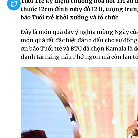
Tuổi Trẻ kỷ niệm chương hoa hồi Tri ân đă
thước 12cm đính ruby đỏ 12 li, tượng trưn
báo Tuổi trẻ khởi xướng và tổ chức.
Đây là món quà đầy ý nghĩa mừng Ngày của 
món quà rất đặc biệt đánh dấu cho sự đồng
ơn báo Tuổi trẻ và BTC đã chọn Kamala là đ
danh tài năng nấu Phở ngon mà còn lan tỏa 