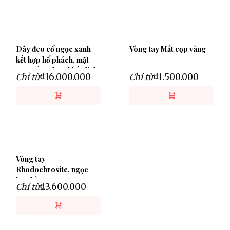
Dây đeo cổ ngọc xanh
Vòng tay Mắt cọp vàng
kết hợp hổ phách, mặt
Quan Âm chạm khắc linh
₫16.000.000
₫1.500.000
Chỉ từ
Chỉ từ
thiêng
Vòng tay
Rhodochrosite, ngọc
hoa hồng
₫3.600.000
Chỉ từ