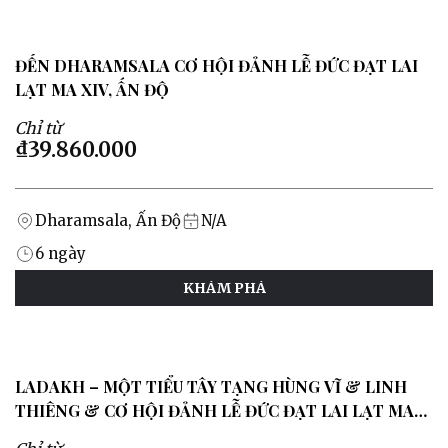
ĐẾN DHARAMSALA CƠ HỘI ĐẢNH LỄ ĐỨC ĐẠT LAI
LẠT MA XIV, ẤN ĐỘ
Chỉ từ
₫39.860.000
Dharamsala, Ấn Độ
N/A
6
ngày
KHÁM PHÁ
LADAKH – MỘT TIỂU TÂY TẠNG HÙNG VĨ & LINH
THIÊNG & CƠ HỘI ĐẢNH LỄ ĐỨC ĐẠT LAI LẠT MA
XIV