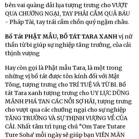
bên vai quàng dải lụa tượng trưng cho VƯỢT
QUA CHƯỚNG NGẠI, TAY PHẢI CẦM QUẢ BÁU
- Pháp Tài, tay trái cầm chồn quý ngậm châu.
Bồ Tát PHẬT MẪU, BỒ TÁT TARA XANH
vị nữ
thần từ bi giúp sự nghiệp tăng trưởng, của cải
thịnh vượng
Hay còn gọi là Phật mẫu Tara, là một trong
những vị bồ tát được tôn kính đối với Mật
Tông, tượng trưng cho TRÍ TUỆ VÀ TỪ BI. Bồ
tát Tara xanh tượng trưng cho UY LỰC DŨNG
MÃNH PHÁ TAN CÁC NỖI SỢ HÃI, tượng trưng
cho vượt qua các chướng ngại cho sự nghiệp
TĂNG TRƯỞNG VÀ SỰ THỊNH VƯỢNG VỀ CỦA
CẢI. Nhất tâm trì tụng chú “Om Tare Tutare
Ture Soha’ mỗi ngày sẽ giúp bạn VIÊN MÃN