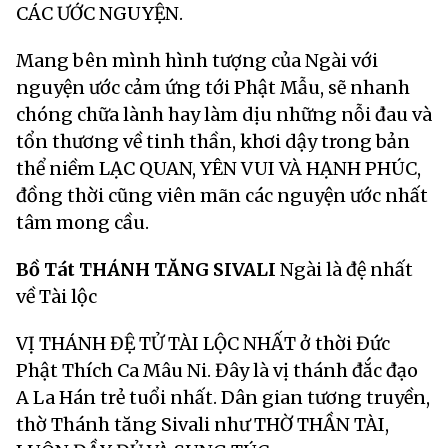
CÁC ƯỚC NGUYỆN.
Mang bên mình hình tượng của Ngài với
nguyện ước cảm ứng tới Phật Mẫu, sẽ nhanh
chóng chữa lành hay làm dịu những nỗi đau và
tổn thương về tinh thần, khơi dậy trong bản
thể niềm LẠC QUAN, YÊN VUI VÀ HẠNH PHÚC,
đồng thời cũng viên mãn các nguyện ước nhất
tâm mong cầu.
Bồ Tát THÁNH TĂNG SIVALI
Ngài là đệ nhất
về Tài lộc
VỊ THÁNH ĐỆ TỬ TÀI LỘC NHẤT ở thời Đức
Phật Thích Ca Mâu Ni. Đây là vị thánh đắc đạo
A La Hán trẻ tuổi nhất. Dân gian tương truyền,
thờ Thánh tăng Sivali như THỜ THẦN TÀI,