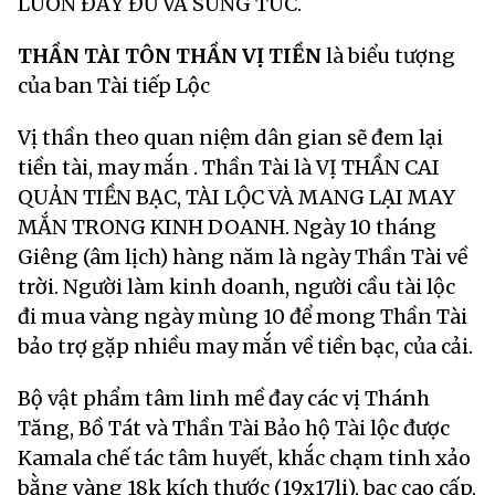
LUÔN ĐẦY ĐỦ VÀ SUNG TÚC.
THẦN TÀI TÔN THẦN VỊ TIỀN
là biểu tượng
của ban Tài tiếp Lộc
Vị thần theo quan niệm dân gian sẽ đem lại
tiền tài, may mắn . Thần Tài là VỊ THẦN CAI
QUẢN TIỀN BẠC, TÀI LỘC VÀ MANG LẠI MAY
MẮN TRONG KINH DOANH. Ngày 10 tháng
Giêng (âm lịch) hàng năm là ngày Thần Tài về
trời. Người làm kinh doanh, người cầu tài lộc
đi mua vàng ngày mùng 10 để mong Thần Tài
bảo trợ gặp nhiều may mắn về tiền bạc, của cải.
Bộ vật phẩm tâm linh mề đay các vị Thánh
Tăng, Bồ Tát và Thần Tài Bảo hộ Tài lộc được
Kamala chế tác tâm huyết, khắc chạm tinh xảo
bằng vàng 18k kích thước (19x17li), bạc cao cấp,