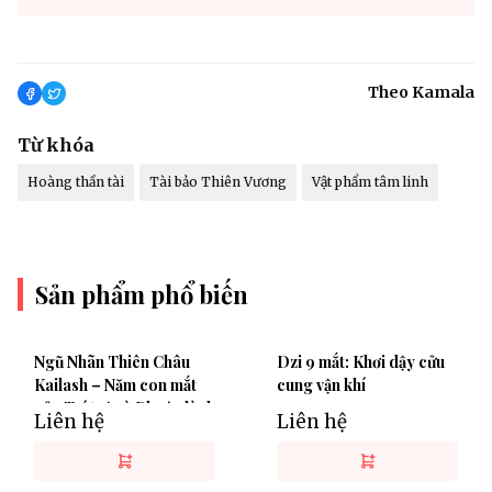
Theo Kamala
Từ khóa
Hoàng thần tài
Tài bảo Thiên Vương
Vật phẩm tâm linh
Sản phẩm phổ biến
Ngũ Nhãn Thiên Châu
Dzi 9 mắt: Khơi dậy cửu
Kailash – Năm con mắt
cung vận khí
của Trí tuệ và Phước lành
Liên hệ
Liên hệ