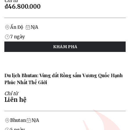
Chỉ từ
₫46.800.000
Ấn Độ
N/A
7
ngày
KHÁM PHÁ
Du lịch Bhutan: Vùng đất Rồng sấm Vương Quốc Hạnh
Phúc Nhất Thế Giới
Chỉ từ
Liên hệ
Bhutan
N/A
5
ngày