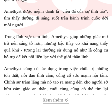
Amethyst được mệnh danh là "viên đá của sự tỉnh táo",
tìm thấy đường đi sáng suốt trên hành trình cuộc đời
mỗi người.
Trong lĩnh vực tâm linh, Amethyst giúp những giấc mơ
trở nên sáng tỏ hơn, những bậc thầy có khả năng thấy
quá khứ - tương lai thường sử dụng nó như là công cụ
hỗ trợ để kết nối liên lạc với thế giới thần linh.
Amethyst cũng có tác dụng trong việc chữa trị những
tổn thất, nỗi đau tình cảm, củng cố sức mạnh nội tâm.
Chính sự trầm lắng mà nó tạo ra mang đến cho người sở
hữu cảm giác an thần, cuối cùng cũng có thể tìm lại
niềm vui sau suốt thời gian dài buồn bã. Khi cảm nhận
Xem thêm
được mình đang hạnh phúc, người ta sẽ có sức mạnh để
vượt qua tất cả khó khăn.