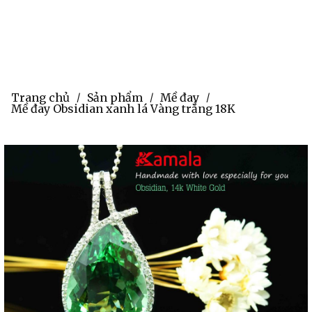
Trang chủ
Sản phẩm
Mề đay
/
/
/
Mề đay Obsidian xanh lá Vàng trắng 18K