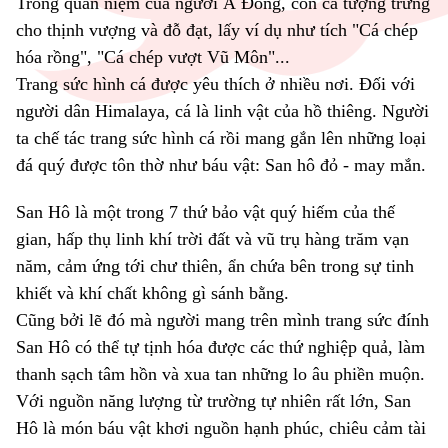
Trong quan niệm của người Á Đông, con cá tượng trưng
cho thịnh vượng và đỗ đạt, lấy ví dụ như tích "Cá chép
hóa rồng", "Cá chép vượt Vũ Môn"...
Trang sức hình cá được yêu thích ở nhiều nơi. Đối với
người dân Himalaya, cá là linh vật của hồ thiêng. Người
ta chế tác trang sức hình cá rồi mang gắn lên những loại
đá quý được tôn thờ như báu vật: San hô đỏ - may mắn.
San Hô là một trong 7 thứ bảo vật quý hiếm của thế
gian, hấp thụ linh khí trời đất và vũ trụ hàng trăm vạn
năm, cảm ứng tới chư thiên, ẩn chứa bên trong sự tinh
khiết và khí chất không gì sánh bằng.
Cũng bởi lẽ đó mà người mang trên mình trang sức đính
San Hô có thể tự tịnh hóa được các thứ nghiệp quả, làm
thanh sạch tâm hồn và xua tan những lo âu phiền muộn.
Với nguồn năng lượng từ trường tự nhiên rất lớn, San
Hô là món báu vật khơi nguồn hạnh phúc, chiêu cảm tài