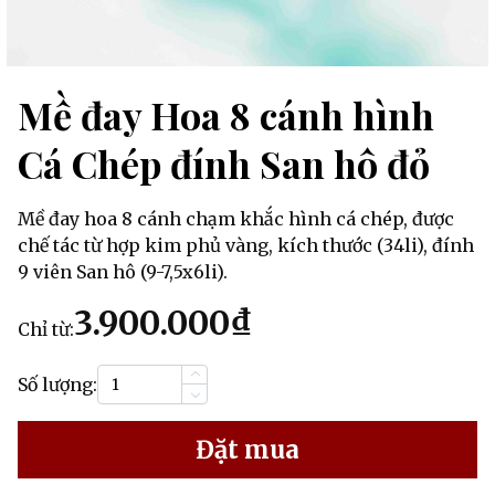
Mề đay Hoa 8 cánh hình
Cá Chép đính San hô đỏ
Mề đay hoa 8 cánh chạm khắc hình cá chép, được
chế tác từ hợp kim phủ vàng, kích thước (34li), đính
9 viên San hô (9-7,5x6li).
3.900.000₫
Chỉ từ:
Số lượng:
Đặt mua