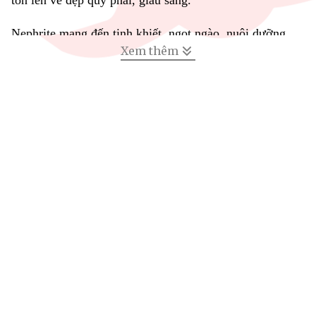
tôn lên vẻ đẹp quý phái, giàu sang.
Nephrite mang đến tinh khiết, ngọt ngào, nuôi dưỡng
Xem thêm
năng lượng bình an, đem lại may mắn cho người sở
hữu.
Nephrite dành cho cung mệnh Mộc hoặc Hỏa, tương
ứng với người sinh tháng 8.