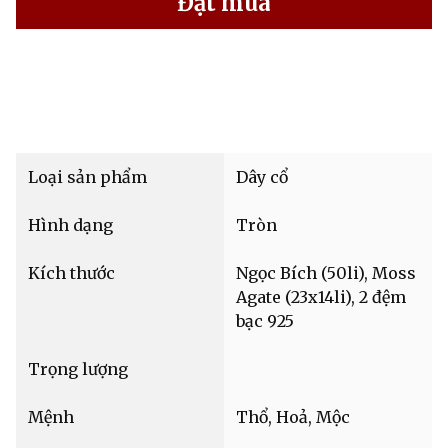
Đặt mua
Loại sản phẩm
Dây cổ
Hình dạng
Tròn
Kích thước
Ngọc Bích (50li), Moss
Agate (23x14li), 2 đệm
bạc 925
Trọng lượng
Mệnh
Thổ, Hoả, Mộc