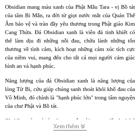
Obsidian mang màu xanh của Phật Mẫu Tara - vị Bồ tát
của tâm Bi Mẫn, ra đời từ giọt nước mắt của Quán Thế
Âm bảo vệ và tràn đầy yêu thương trong Phật giáo Kim
Cang Thừa. Đá Obsidian xanh là viên đá tinh khiết có
thể làm dịu đi những nỗi đau, chữa lành những tổn
thương về tình cảm, kích hoạt những cảm xúc tích cực
của niềm vui, mang đến cho tất cả mọi người cảm giác
bình an và hạnh phúc.
Năng lượng của đá Obsidian xanh là năng lượng của
lòng Từ Bi, cứu giúp chúng sanh thoát khỏi khổ đau của
Vô Minh, đó chính là "hạnh phúc lớn" trong tâm nguyện
của chư Phật và Bồ tát.
Obsidian còn có tác dụng tuyệt vời trong việc loại bỏ
Xem thêm
những cảm xúc tiêu cực, giữ trái tim bạn an vui.